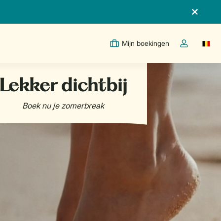
Mijn boekingen
Switc
Open de drop