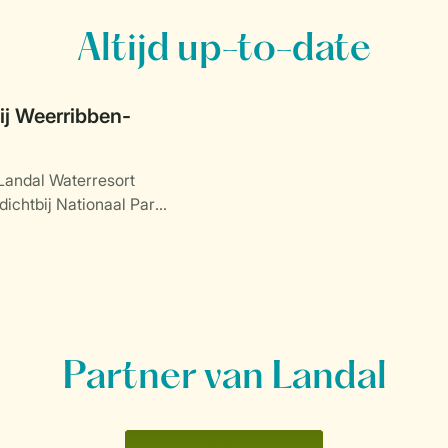
Altijd up-to-date
j Weerribben-
Landal Waterresort
dichtbij Nationaal Park
.
Partner van Landal