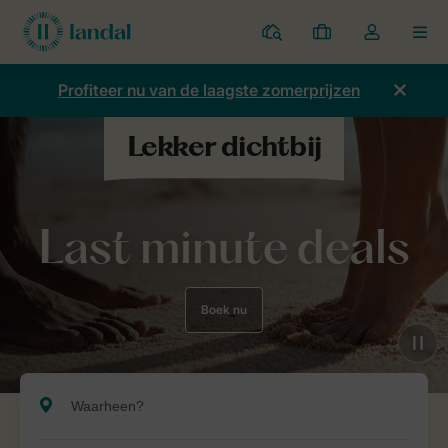
Parken
Mijn
Open
MEN
boekingen
de
dropdown
Profiteer nu van de laagste zomerprijzen
van
mijn
account
Last minute deals
Boek nu