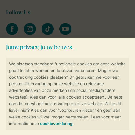
Follow Us
facebook
instagram
tiktok
youtube
Blijf op de hoogte
Veilig en snel online boeken
Veilige gegevensoverdracht
Veilige betaling
Controle over jouw gegevens &
privacy