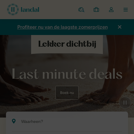
Parken
Mijn
Open
MEN
boekingen
de
dropdown
Profiteer nu van de laagste zomerprijzen
van
mijn
account
Last minute deals
Boek nu