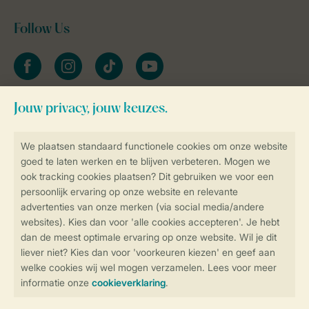
Follow Us
facebook
instagram
tiktok
youtube
Blijf op de hoogte
Veilig en snel online boeken
Veilige gegevensoverdracht
Veilige betaling
Controle over jouw gegevens &
privacy