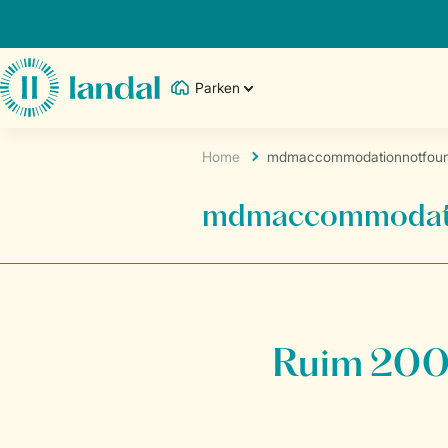
Parken
Home
mdmaccommodationnotfou
mdmaccommodati
Ruim 200 