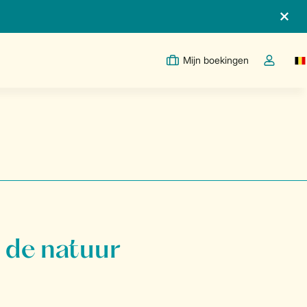
Mijn boekingen
Sw
Open de d
 de natuur