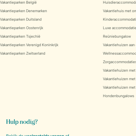
Vakantieparken België
Huisdieraccommoda
Vakantieparken Denemarken
Vakantiehuis met o
Vakantieparken Duitsland
Kinderaccommodat
Vakantieparken Oostenrijk
Luxe accommodati
Vakantieparken Tsjechië
Reüniebungalow
Vakantieparken Verenigd Koninkrijk
Vakantiehuizen aan 
Vakantieparken Zwitserland
Wellnessaccommod
Zorgaccommodatie
Vakantiehuizen met
Vakantiehuizen met
Vakantiehuizen met 
Hondenbungalows
Hulp nodig?
Bekijk de
veelgestelde vragen
of