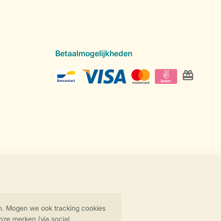
Betaalmogelijkheden
Veilige gegevensoverdracht
Veilige betaling