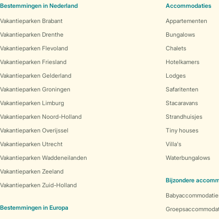
Bestemmingen in Nederland
Accommodaties
Vakantieparken Brabant
Appartementen
Vakantieparken Drenthe
Bungalows
Vakantieparken Flevoland
Chalets
Vakantieparken Friesland
Hotelkamers
Vakantieparken Gelderland
Lodges
Vakantieparken Groningen
Safaritenten
Vakantieparken Limburg
Stacaravans
Vakantieparken Noord-Holland
Strandhuisjes
Vakantieparken Overijssel
Tiny houses
Vakantieparken Utrecht
Villa's
Vakantieparken Waddeneilanden
Waterbungalows
Vakantieparken Zeeland
Bijzondere accomm
Vakantieparken Zuid-Holland
Babyaccommodatie
Bestemmingen in Europa
Groepsaccommodat