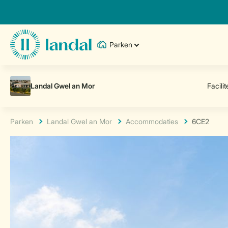
Parken
Parken
Landal Gwel an Mor
Accommodaties
6CE2