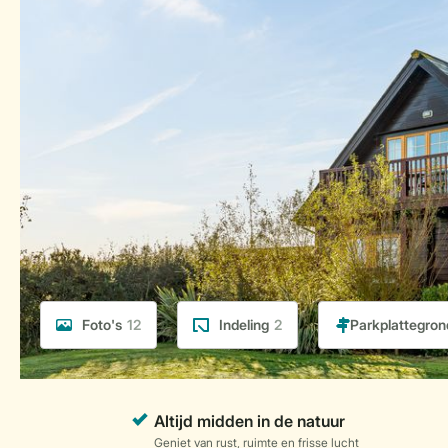
Foto's
12
Indeling
2