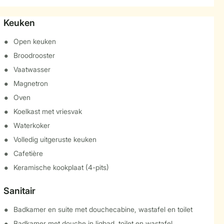
Keuken
Open keuken
Broodrooster
Vaatwasser
Magnetron
Oven
Koelkast met vriesvak
Waterkoker
Volledig uitgeruste keuken
Cafetière
Keramische kookplaat (4-pits)
Sanitair
Badkamer en suite met douchecabine, wastafel en toilet
Badkamer met douche in ligbad, toilet en wastafel