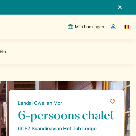
Mijn boekingen
Switc
Open de drop
Landal Gwel an Mor
6-persoons chalet
6CE2
Scandinavian Hot Tub Lodge