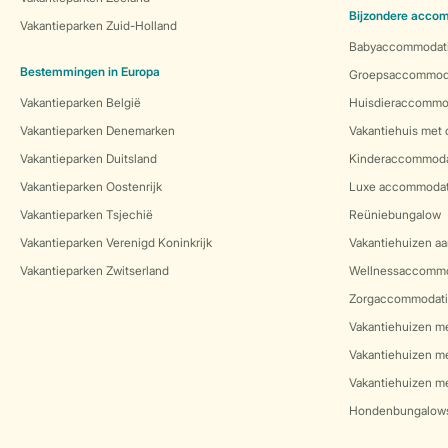
Bijzondere acco
Vakantieparken Zuid-Holland
Babyaccommodat
Bestemmingen in Europa
Groepsaccommod
Vakantieparken België
Huisdieraccommo
Vakantieparken Denemarken
Vakantiehuis met
Vakantieparken Duitsland
Kinderaccommoda
Vakantieparken Oostenrijk
Luxe accommodat
Vakantieparken Tsjechië
Reüniebungalow
Vakantieparken Verenigd Koninkrijk
Vakantiehuizen aa
Vakantieparken Zwitserland
Wellnessaccommo
Zorgaccommodati
Vakantiehuizen m
Vakantiehuizen m
Vakantiehuizen me
Hondenbungalow