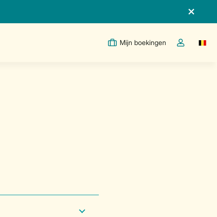
Mijn boekingen
Switc
Open de drop