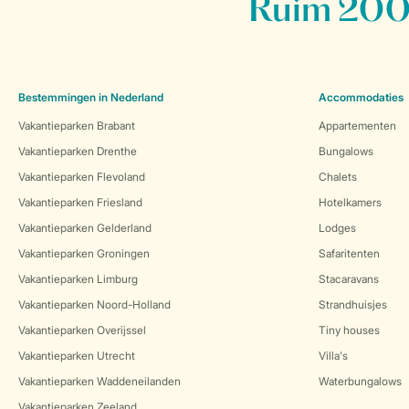
Ruim 200 
Bestemmingen in Nederland
Accommodaties
Vakantieparken Brabant
Appartementen
Vakantieparken Drenthe
Bungalows
Vakantieparken Flevoland
Chalets
Vakantieparken Friesland
Hotelkamers
Vakantieparken Gelderland
Lodges
Vakantieparken Groningen
Safaritenten
Vakantieparken Limburg
Stacaravans
Vakantieparken Noord-Holland
Strandhuisjes
Vakantieparken Overijssel
Tiny houses
Vakantieparken Utrecht
Villa's
Vakantieparken Waddeneilanden
Waterbungalows
Vakantieparken Zeeland