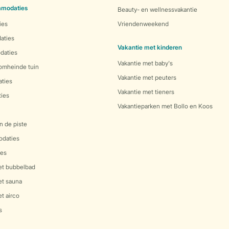
mmodaties
Beauty- en wellnessvakantie
ies
Vriendenweekend
aties
Vakantie met kinderen
daties
Vakantie met baby's
 omheinde tuin
Vakantie met peuters
ties
Vakantie met tieners
ies
Vakantieparken met Bollo en Koos
n de piste
daties
es
et bubbelbad
et sauna
t airco
s