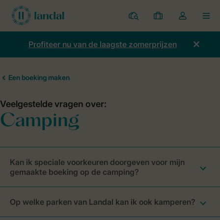
Parken
Mijn
Open
MEN
boekingen
de
dropdown
Profiteer nu van de laagste zomerprijzen
van
mijn
account
Kan ik speciale voorkeuren doorgeven voor mijn
gemaakte boeking op de camping?
Op welke parken van Landal kan ik ook kamperen?