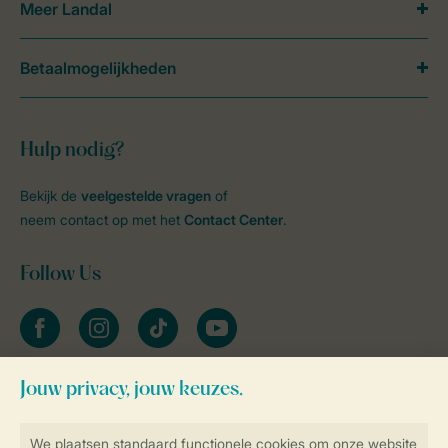
Meer Landal
Betaalmogelijkheden
Hulp nodig?
Bekijk de
veelgestelde vragen
of
neem contact op met het
Contact Center
.
Follow Us
facebook
instagram
tiktok
youtube
Blijf op de hoogte