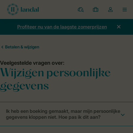
Parken
Mijn
Open
MEN
boekingen
de
dropdown
Profiteer nu van de laagste zomerprijzen
van
mijn
account
Ik heb een boeking gemaakt, maar mijn persoonlijke
gegevens kloppen niet. Hoe pas ik dit aan?