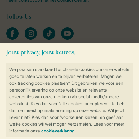
Follow Us
facebook
instagram
tiktok
youtube
Blijf op de hoogte
Veilig en snel online boeken
Veilige gegevensoverdracht
Veilige betaling
Controle over jouw gegevens &
privacy