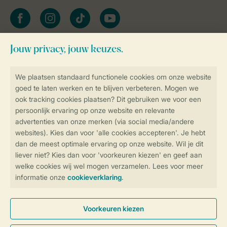
facebook
instagram
tiktok
youtube
Blijf op de hoogte
Veilig en snel online boeken
Veilige gegevensoverdracht
Veilige betaling
Controle over jouw gegevens &
privacy
Instellingen wijzigen