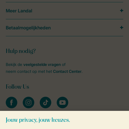
Meer Landal
Betaalmogelijkheden
Hulp nodig?
Bekijk de
veelgestelde vragen
of
neem contact op met het
Contact Center
.
Follow Us
facebook
instagram
tiktok
youtube
Blijf op de hoogte