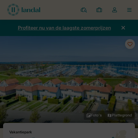
Parken
Mijn
Open
MEN
boekingen
de
dropdown
Profiteer nu van de laagste zomerprijzen
van
mijn
account