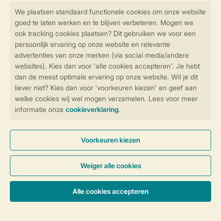
Veilig en snel online boeken
Veilige gegevensoverdracht
Veilige betaling
Controle over jouw gegevens &
privacy
Instellingen wijzigen
Algemene Voorwaarden
Privacy Notice
Cookies en banners
Disclaimer
Toegankelijkheid
© 2026 Landal