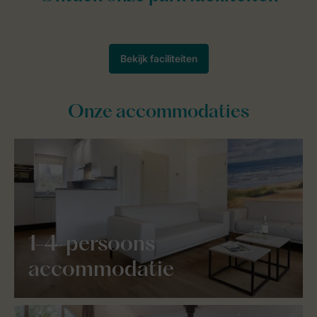
Onze accommodaties
1-4-persoons
accommodatie