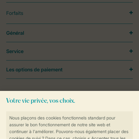
Forfaits
Général
Service
Les options de paiement
Besoin d’aide?
Consultez la foire aux
questions
ou
contactez notre
Contact Center
.