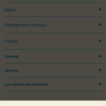
Région
Hébergements spéciaux
Forfaits
Général
Service
Les options de paiement
Besoin d’aide?