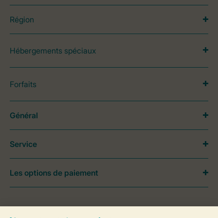
Région
Hébergements spéciaux
Forfaits
Général
Service
Les options de paiement
Besoin d’aide?