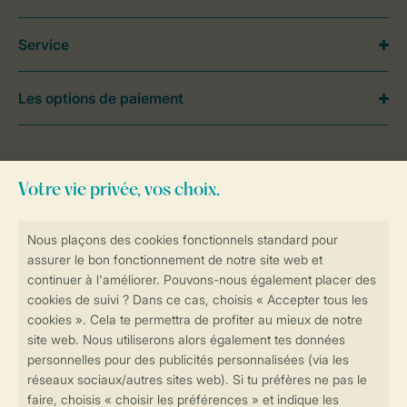
Service
Les options de paiement
Besoin d’aide?
Consultez la foire aux
questions
ou
contactez notre
Contact Center
.
Réservations en ligne rapides et sécurisées
Transmission sécurisée des données
Paiement sécurisé