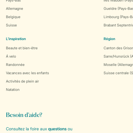
Pays-Bas
Îles Wadden (Pays
Allemagne
Gueldre (Pays-Ba
Belgique
Limbourg (Pays-B
Suisse
Brabant Septentri
L’inspiration
Région
Beaute et bien-être
Canton des Grison
Á velo
Sarre/Hunsrück (
Randonnée
Moselle (Allemag
Vacances avec les enfants
Suisse centrale (
Activités de plein air
Natation
Besoin d’aide?
Consultez la foire aux
questions
ou