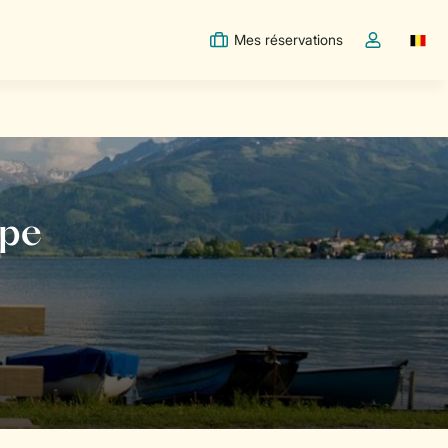
Mes réservations
Switc
Toggle the m