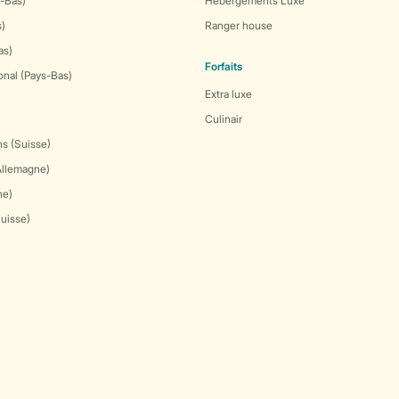
-Bas)
Hébergements Luxe
s)
Ranger house
as)
Forfaits
onal (Pays-Bas)
Extra luxe
Culinair
s (Suisse)
Allemagne)
ne)
Suisse)