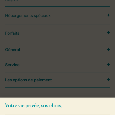
Hébergements spéciaux
Forfaits
Général
Service
Les options de paiement
Besoin d’aide?
Consultez la foire aux
questions
ou