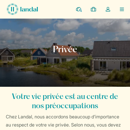
Parcs
Mes
Toggle
MEN
réservations
the
my
account
Home
Général
Privée
dropdown
Votre vie privée est au centre de
nos préoccupations
Chez Landal, nous accordons beaucoup d’importance
au respect de votre vie privée. Selon nous, vous devez