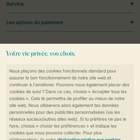
Service
Les options de paiement
Besoin d’aide?
Consultez la foire aux
questions
ou
contactez notre
Contact Center
.
Réservations en ligne rapides et sécurisées
Transmission sécurisée des données
Paiement sécurisé