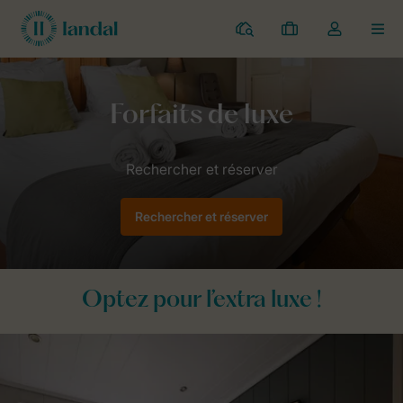
Parcs
Mes
Toggle
MEN
réservations
the
my
account
Home
thème
Forfaits
Forfaits de luxe
dropdown
Rechercher et réserver
Optez pour l’extra luxe !