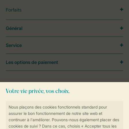
Forfaits
Général
Service
Les options de paiement
Besoin d’aide?
Consultez la foire aux
questions
ou
contactez notre
Contact Center
.