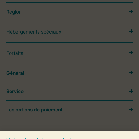
Région
Hébergements spéciaux
Forfaits
Général
Service
Les options de paiement
Besoin d’aide?