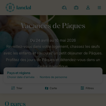
Parcs
Mes
Toggle
MEN
réservations
the
my
account
Home
Offres
Printemps
Offres vacances de Paques
dropdown
Réveillez-vous dans votre logement, chassez les œufs
avec les enfants et savourez un petit déjeuner de Pâques.
Profitez des jours de Pâques et détendez-vous dans un
cadre magnifique.