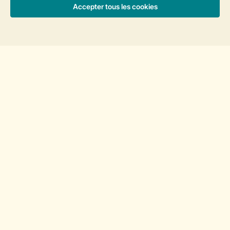
Forfaits
Général
Service
Trier
Les options de paiement
Besoin d’aide?
Consultez la foire aux
questions
ou
contactez notre
Contact Center
.
Réservations en ligne rapides et sécurisées