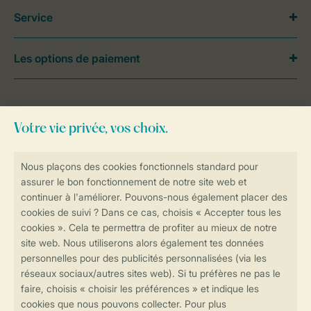
Service
Les options de paiement
Besoin d’aide?
Consultez la foire aux
questions
ou
contactez notre
Contact Center
.
Réservations en ligne rapides et sécurisées
Transmission sécurisée des données
Paiement sécurisé