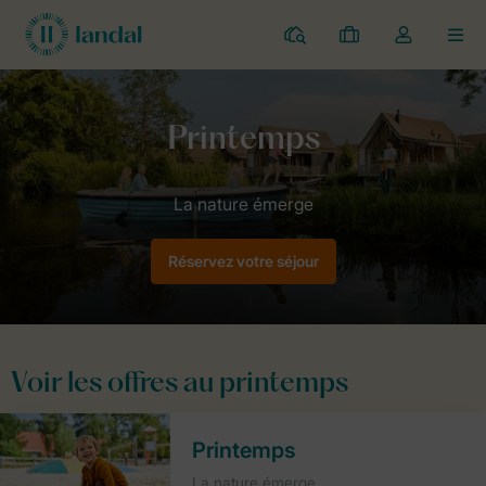
Parcs
Mes
Toggle
MEN
réservations
the
my
account
Home
Offres
Printemps
dropdown
Réservez votre séjour
Voir les offres au printemps
Printemps
La nature émerge