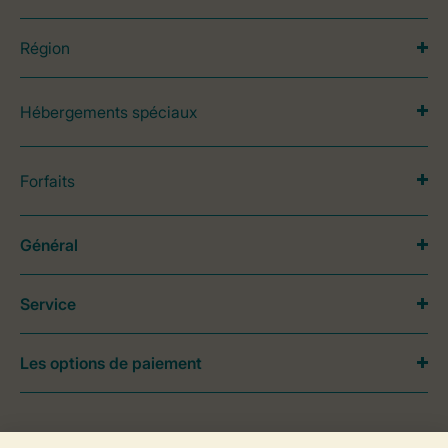
Région
Hébergements spéciaux
Forfaits
Général
Service
Les options de paiement
Besoin d’aide?