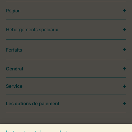
Région
Hébergements spéciaux
Forfaits
Général
Service
Les options de paiement
Besoin d’aide?