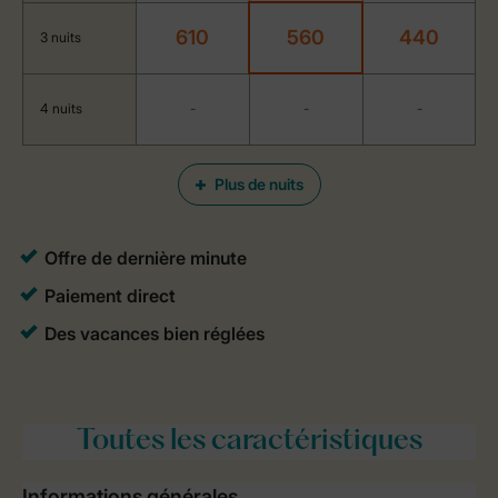
610
560
440
3 nuits
4 nuits
-
-
-
Plus de nuits
Toutes
les caractéristiques
Informations générales