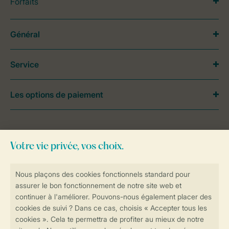
Forfaits
Général
Service
Les options de paiement
Besoin d’aide?
Consultez la foire aux
questions
ou
contactez notre
Contact Center
.
Réservations en ligne rapides et sécurisées