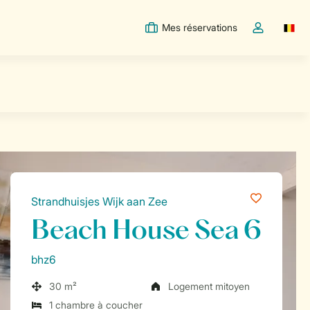
Mes réservations
Switc
Toggle the m
Strandhuisjes Wijk aan Zee
Beach House Sea 6
bhz6
30 m²
Logement mitoyen
1 chambre à coucher