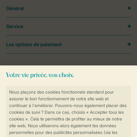
Général
Service
Les options de paiement
Besoin d’aide?
Consultez la foire aux
questions
ou
contactez notre
Contact Center
.
Réservations en ligne rapides et sécurisées
Transmission sécurisée des données