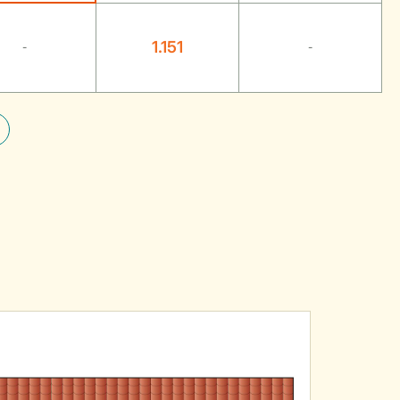
1.151
-
-