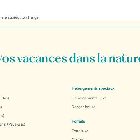
 are subject to change.
Vos vacances dans la natur
Hébergements spéciaux
-Bas)
Hébergements Luxe
s)
Ranger house
as)
Forfaits
onal (Pays-Bas)
Extra luxe
Culinair