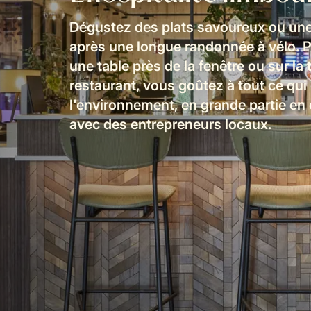
Dégustez des plats savoureux ou une
après une longue randonnée à vélo. P
une table près de la fenêtre ou sur la 
restaurant, vous goûtez à tout ce qui 
l'environnement, en grande partie en 
avec des entrepreneurs locaux.