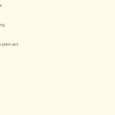
s
ong
 plein air)