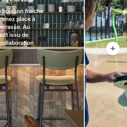
 boisson fraîche
renez place à
terrasse. Au
est issu de
collaboration