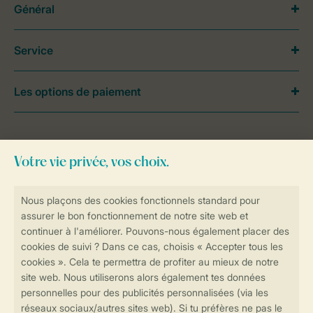
Général
Service
Les options de paiement
Besoin d’aide?
Consultez la foire aux
questions
ou
contactez notre
Contact Center
.
Réservations en ligne rapides et sécurisées
Transmission sécurisée des données