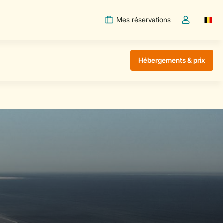
Mes réservations
Switc
Toggle the m
Hébergements & prix