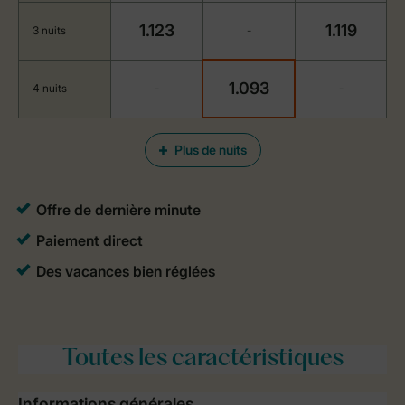
1.123
1.119
3 nuits
-
1.093
4 nuits
-
-
Plus de nuits
Toutes
les caractéristiques
Informations générales