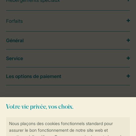
Hébergements spéciaux
Forfaits
Général
Service
Les options de paiement
Besoin d’aide?
Consultez la foire aux
questions
ou
contactez notre
Contact Center
.