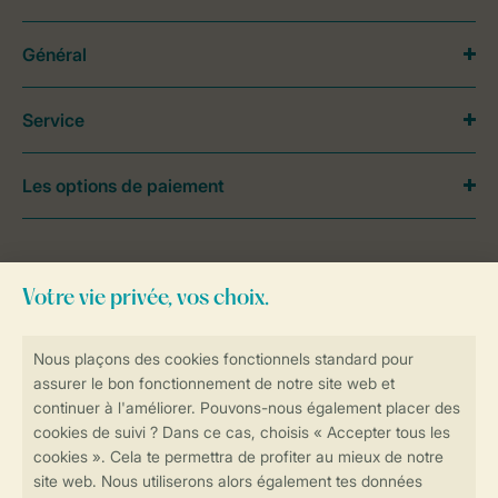
Général
Service
Les options de paiement
Besoin d’aide?
Consultez la foire aux
questions
ou
contactez notre
Contact Center
.
Réservations en ligne rapides et sécurisées