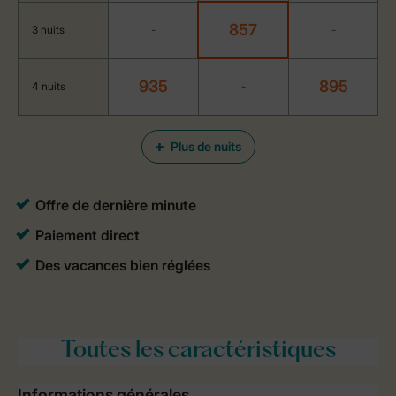
857
3 nuits
-
-
935
895
4 nuits
-
Plus de nuits
Toutes
les caractéristiques
Informations générales