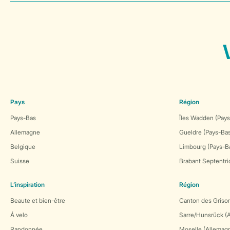
Pays
Région
Pays-Bas
Îles Wadden (Pays
Allemagne
Gueldre (Pays-Ba
Belgique
Limbourg (Pays-B
Suisse
Brabant Septentri
L’inspiration
Région
Beaute et bien-être
Canton des Grison
Á velo
Sarre/Hunsrück (
Randonnée
Moselle (Allemag