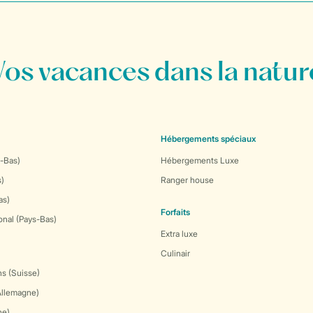
Vos vacances dans la natur
Hébergements spéciaux
-Bas)
Hébergements Luxe
s)
Ranger house
as)
Forfaits
onal (Pays-Bas)
Extra luxe
Culinair
s (Suisse)
Allemagne)
ne)