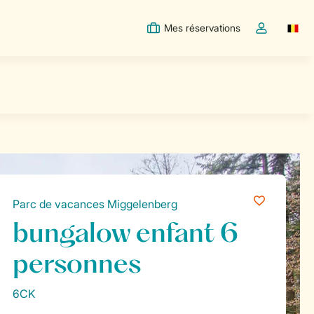
Mes réservations
Switc
Toggle the m
Parc de vacances Miggelenberg
bungalow enfant 6
personnes
6CK