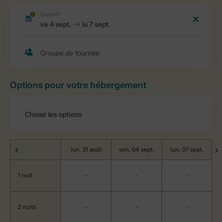
Options pour votre hébergement
lun. 31 août
ven. 04 sept.
lun. 07 sept.
1 nuit
-
-
-
2 nuits
-
-
-