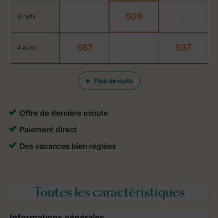
506
3 nuits
-
-
667
537
4 nuits
-
Plus de nuits
Toutes
les caractéristiques
Informations générales