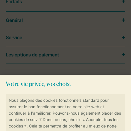
Forfaits
Général
Service
Les options de paiement
Besoin d’aide?
Consultez la foire aux
questions
ou
contactez notre
Contact Center
.
Réservations en ligne rapides et sécurisées