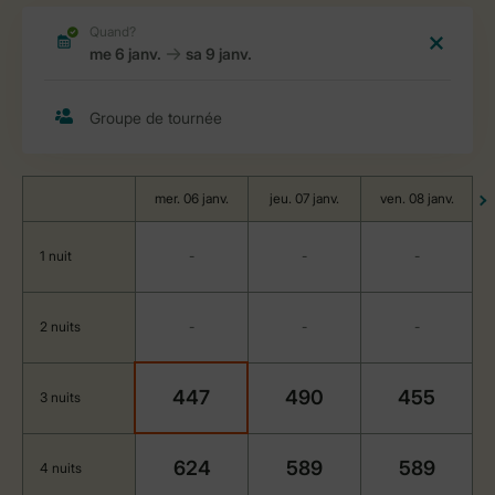
mer. 06 janv.
jeu. 07 janv.
ven. 08 janv.
1 nuit
-
-
-
2 nuits
-
-
-
447
490
455
3 nuits
624
589
589
4 nuits