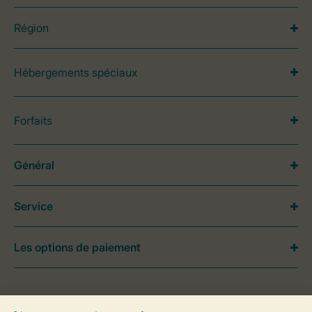
Région
Hébergements spéciaux
Forfaits
Général
Service
Les options de paiement
Besoin d’aide?