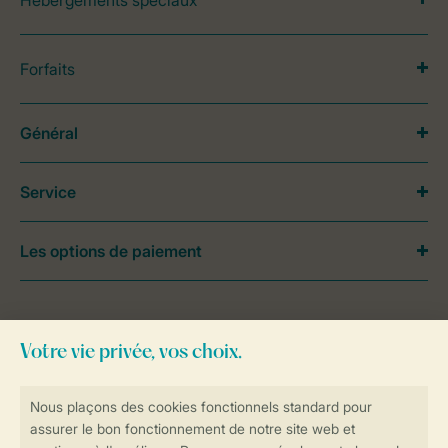
Hébergements spéciaux
Forfaits
Général
Service
Les options de paiement
Besoin d’aide?
Consultez la foire aux
questions
ou
contactez notre
Contact Center
.