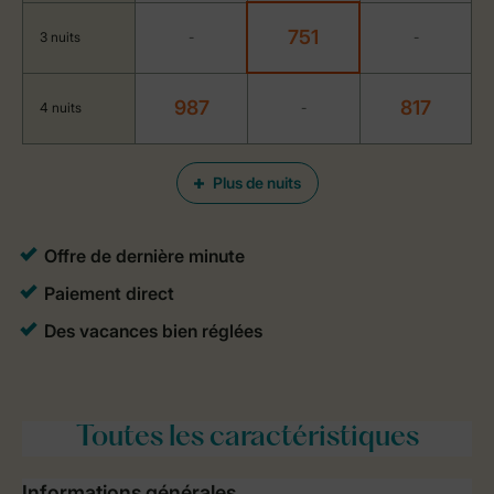
751
3 nuits
-
-
987
817
4 nuits
-
Plus de nuits
Toutes
les caractéristiques
Informations générales