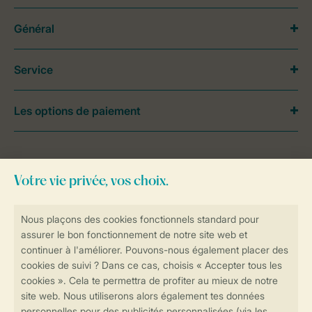
Général
Service
Les options de paiement
Besoin d’aide?
Consultez la foire aux
questions
ou
contactez notre
Contact Center
.
Réservations en ligne rapides et sécurisées