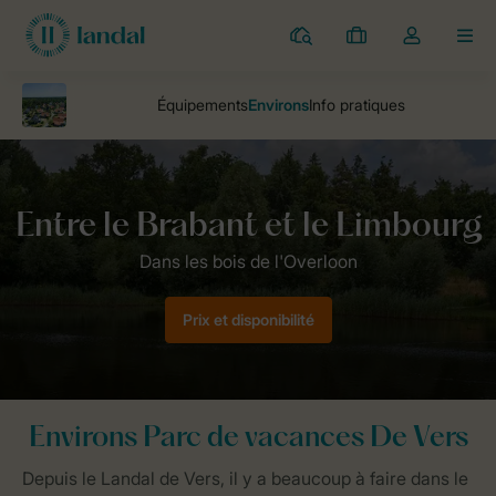
Parcs
Mes
Toggle
MEN
réservations
the
my
account
dropdown
Parcs
Parc de vacances De Vers
Environs
Prix et disponibilité
Environs Parc de vacances De Vers
Depuis le Landal de Vers, il y a beaucoup à faire dans le