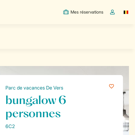
Mes réservations
Switc
Toggle the m
Parc de vacances De Vers
bungalow 6
personnes
6C2