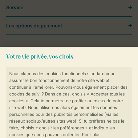
Service
Les options de paiement
Besoin d’aide?
Consultez la foire aux
questions
ou
contactez notre
Contact Center
.
Réservations en ligne rapides et sécurisées
Transmission sécurisée des données
Paiement sécurisé