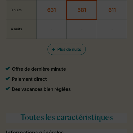
631
581
611
3 nuits
4 nuits
-
-
-
Plus de nuits
Toutes
les caractéristiques
Informations générales