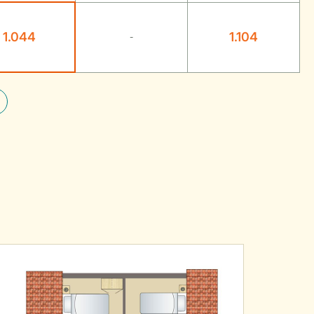
1.044
1.104
-