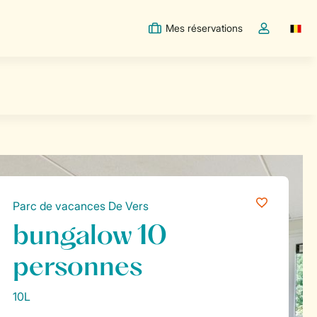
Mes réservations
Switc
Toggle the m
Parc de vacances De Vers
bungalow 10
personnes
10L