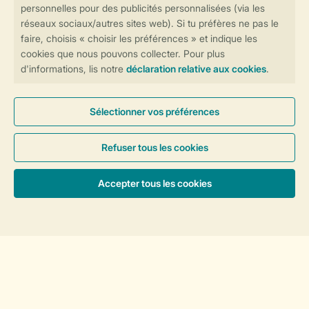
Région
Région
Hébergements spéciaux
Forfaits
Général
Service
Trier
Les options de paiement