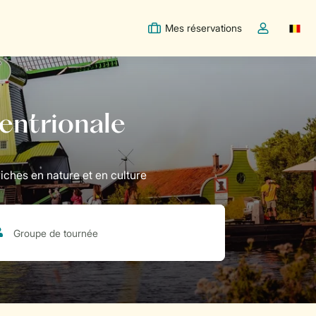
Mes réservations
Switc
Toggle the m