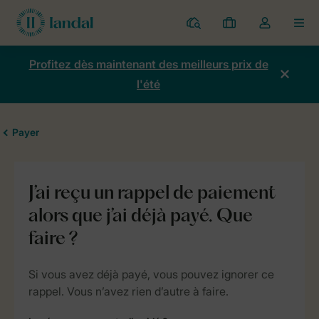
Parcs
Mes
Toggle
MEN
réservations
the
my
Profitez dès maintenant des meilleurs prix de
account
l'été
dropdown