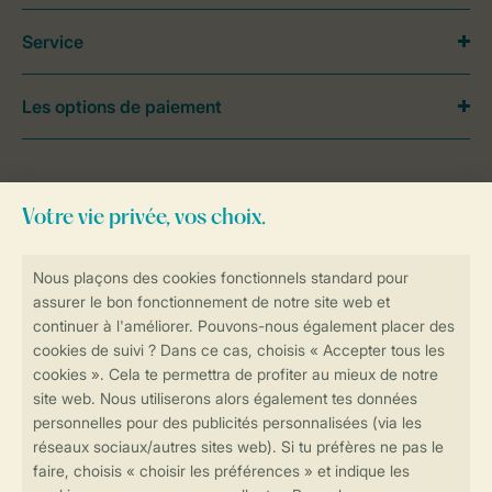
Service
Les options de paiement
Besoin d’aide?
Consultez la foire aux
questions
ou
contactez notre
Contact Center
.
Réservations en ligne rapides et sécurisées
Transmission sécurisée des données
Paiement sécurisé