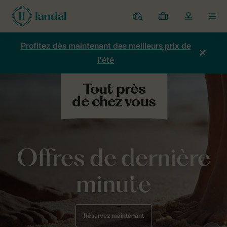
Parcs
Mes
Toggle
MEN
réservations
the
my
Profitez dès maintenant des meilleurs prix de
account
l'été
dropdown
Offres de dernière
minute
Réservez maintenant