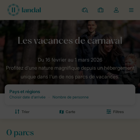
Parcs
Mes
Toggle
MEN
réservations
the
my
account
Home
Offres
Hiver
Vacances de Carnaval
dropdown
Profitez d'une nature magnifique depuis un hébergement
unique dans l'un de nos parcs de vacances.