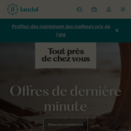
Parcs
Mes
Toggle
MEN
réservations
the
my
Profitez dès maintenant des meilleurs prix de
account
l'été
dropdown
Offres de dernière
minute
Réservez maintenant