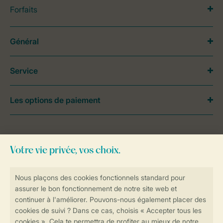
Forfaits
Général
Service
Les options de paiement
Besoin d’aide?
Consultez la foire aux
questions
ou
contactez notre
Contact Center
.